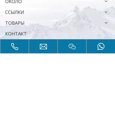
ОКОЛО
ССЫЛКИ
ТОВАРЫ
КОНТАКТ
Тел: + 86-25-57116860
Телефон: + 86-13912908767
Эл. адрес:
info@wypumps.com
Добавить: № 3 промышленный парк дорога малой
семерки,шестичленный район, Нанкин, Цзянсу, Китай
Авторское право защищено законом © 2018.. Все права
защищены.
Карта сайта