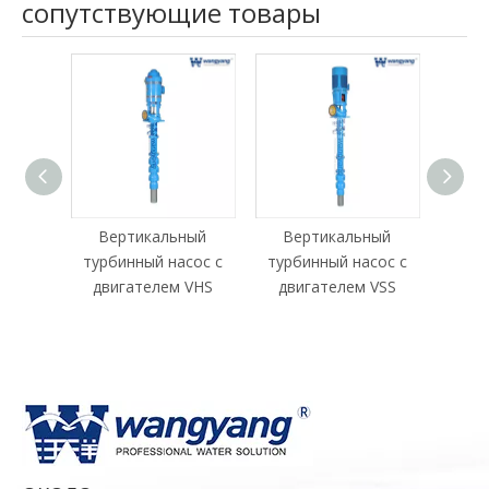
сопутствующие товары
Вертикальный
Вертикальный
Ве
турбинный насос с
турбинный насос с
ту
двигателем VHS
двигателем VSS
д