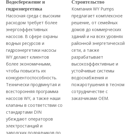
Водосбережение и
Строительство
Компания WY Pumps
гидроэнергетика
Насосная среда с высоким
предлагает комплексное
расходом требует более
решение, от семейных
энергоэффективных
домов до коммерческих
насосов. В сфере охраны
зданий и на всех уровнях
водных ресурсов и
районной энергетической
гидроэнергетики насосы
сети, а также
WY делают клиентов
разрабатывает
более экономичными,
высокоэффективные и
чтобы повысить их
устойчивые системы
конкурентоспособность.
водоснабжения и
Технически продвинутая и
пожаротушения в тесном
всесторонняя программа
сотрудничестве с
насосов WY, а также наши
заказчиками OEM.
клапаны в соответствии со
стандартами DIN
убеждают операторов
электростанций и
заводских подрядчиков по