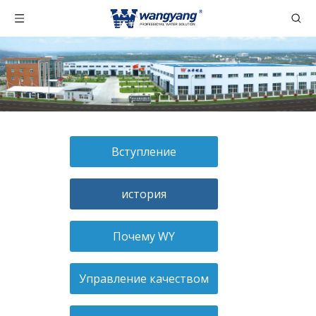
Вступление
история
Почему WY
Управление качеством